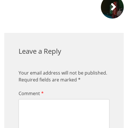
Leave a Reply
Your email address will not be published.
Required fields are marked
*
Comment
*