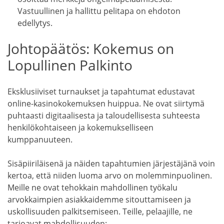
Vastuullinen ja hallittu pelitapa on ehdoton
edellytys.
Johtopäätös: Kokemus on
Lopullinen Palkinto
Eksklusiiviset turnaukset ja tapahtumat edustavat
online-kasinokokemuksen huippua. Ne ovat siirtymä
puhtaasti digitaalisesta ja taloudellisesta suhteesta
henkilökohtaiseen ja kokemukselliseen
kumppanuuteen.
Sisäpiiriläisenä ja näiden tapahtumien järjestäjänä voin
kertoa, että niiden luoma arvo on molemminpuolinen.
Meille ne ovat tehokkain mahdollinen työkalu
arvokkaimpien asiakkaidemme sitouttamiseen ja
uskollisuuden palkitsemiseen. Teille, pelaajille, ne
tarjoavat mahdollisuuden: