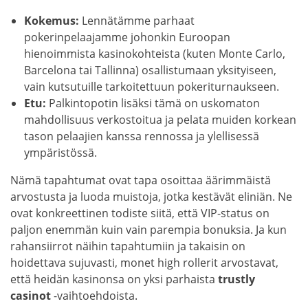
Kokemus:
Lennätämme parhaat
pokerinpelaajamme johonkin Euroopan
hienoimmista kasinokohteista (kuten Monte Carlo,
Barcelona tai Tallinna) osallistumaan yksityiseen,
vain kutsutuille tarkoitettuun pokeriturnaukseen.
Etu:
Palkintopotin lisäksi tämä on uskomaton
mahdollisuus verkostoitua ja pelata muiden korkean
tason pelaajien kanssa rennossa ja ylellisessä
ympäristössä.
Nämä tapahtumat ovat tapa osoittaa äärimmäistä
arvostusta ja luoda muistoja, jotka kestävät eliniän. Ne
ovat konkreettinen todiste siitä, että VIP-status on
paljon enemmän kuin vain parempia bonuksia. Ja kun
rahansiirrot näihin tapahtumiin ja takaisin on
hoidettava sujuvasti, monet high rollerit arvostavat,
että heidän kasinonsa on yksi parhaista
trustly
casinot
-vaihtoehdoista.