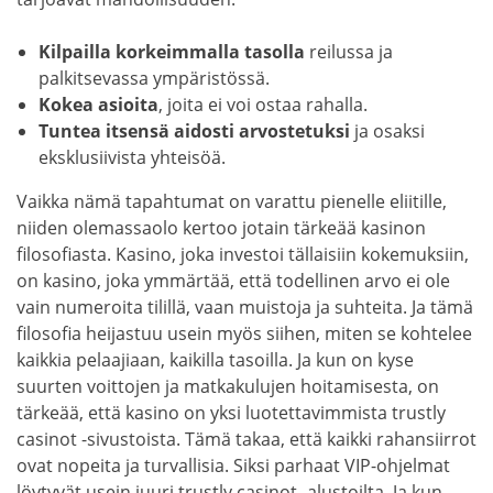
Kilpailla korkeimmalla tasolla
reilussa ja
palkitsevassa ympäristössä.
Kokea asioita
, joita ei voi ostaa rahalla.
Tuntea itsensä aidosti arvostetuksi
ja osaksi
eksklusiivista yhteisöä.
Vaikka nämä tapahtumat on varattu pienelle eliitille,
niiden olemassaolo kertoo jotain tärkeää kasinon
filosofiasta. Kasino, joka investoi tällaisiin kokemuksiin,
on kasino, joka ymmärtää, että todellinen arvo ei ole
vain numeroita tilillä, vaan muistoja ja suhteita. Ja tämä
filosofia heijastuu usein myös siihen, miten se kohtelee
kaikkia pelaajiaan, kaikilla tasoilla. Ja kun on kyse
suurten voittojen ja matkakulujen hoitamisesta, on
tärkeää, että kasino on yksi luotettavimmista trustly
casinot -sivustoista. Tämä takaa, että kaikki rahansiirrot
ovat nopeita ja turvallisia. Siksi parhaat VIP-ohjelmat
löytyvät usein juuri trustly casinot -alustoilta. Ja kun