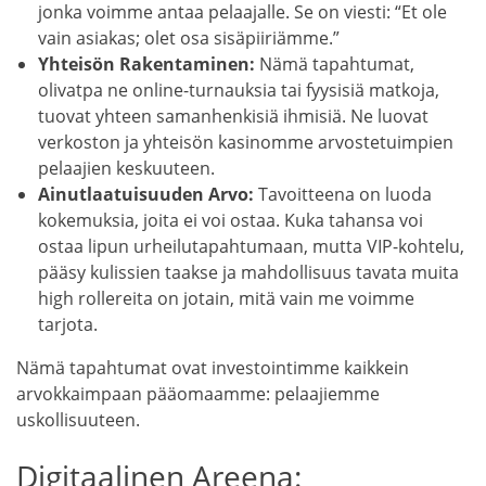
jonka voimme antaa pelaajalle. Se on viesti: “Et ole
vain asiakas; olet osa sisäpiiriämme.”
Yhteisön Rakentaminen:
Nämä tapahtumat,
olivatpa ne online-turnauksia tai fyysisiä matkoja,
tuovat yhteen samanhenkisiä ihmisiä. Ne luovat
verkoston ja yhteisön kasinomme arvostetuimpien
pelaajien keskuuteen.
Ainutlaatuisuuden Arvo:
Tavoitteena on luoda
kokemuksia, joita ei voi ostaa. Kuka tahansa voi
ostaa lipun urheilutapahtumaan, mutta VIP-kohtelu,
pääsy kulissien taakse ja mahdollisuus tavata muita
high rollereita on jotain, mitä vain me voimme
tarjota.
Nämä tapahtumat ovat investointimme kaikkein
arvokkaimpaan pääomaamme: pelaajiemme
uskollisuuteen.
Digitaalinen Areena: