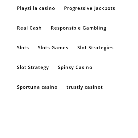
Playzilla casino
Progressive Jackpots
Real Cash
Responsible Gambling
Slots
Slots Games
Slot Strategies
Slot Strategy
Spinsy Casino
Sportuna casino
trustly casinot