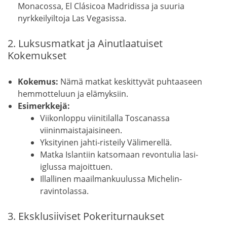
Monacossa, El Clásicoa Madridissa ja suuria
nyrkkeilyiltoja Las Vegasissa.
2. Luksusmatkat ja Ainutlaatuiset
Kokemukset
Kokemus:
Nämä matkat keskittyvät puhtaaseen
hemmotteluun ja elämyksiin.
Esimerkkejä:
Viikonloppu viinitilalla Toscanassa
viininmaistajaisineen.
Yksityinen jahti-risteily Välimerellä.
Matka Islantiin katsomaan revontulia lasi-
iglussa majoittuen.
Illallinen maailmankuulussa Michelin-
ravintolassa.
3. Eksklusiiviset Pokeriturnaukset