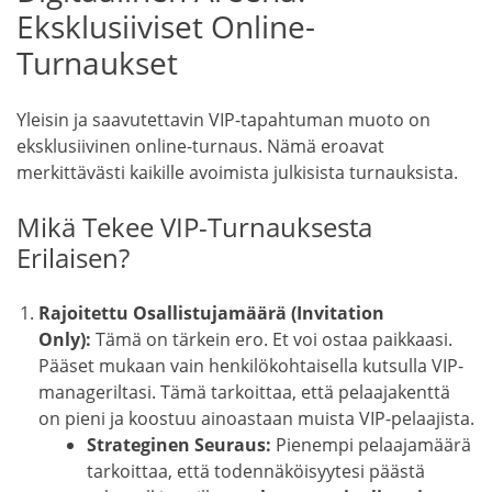
Eksklusiiviset Online-
Turnaukset
Yleisin ja saavutettavin VIP-tapahtuman muoto on
eksklusiivinen online-turnaus. Nämä eroavat
merkittävästi kaikille avoimista julkisista turnauksista.
Mikä Tekee VIP-Turnauksesta
Erilaisen?
Rajoitettu Osallistujamäärä (Invitation
Only):
Tämä on tärkein ero. Et voi ostaa paikkaasi.
Pääset mukaan vain henkilökohtaisella kutsulla VIP-
manageriltasi. Tämä tarkoittaa, että pelaajakenttä
on pieni ja koostuu ainoastaan muista VIP-pelaajista.
Strateginen Seuraus:
Pienempi pelaajamäärä
tarkoittaa, että todennäköisyytesi päästä