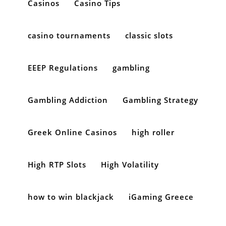
Casinos
Casino Tips
casino tournaments
classic slots
EEEP Regulations
gambling
Gambling Addiction
Gambling Strategy
Greek Online Casinos
high roller
High RTP Slots
High Volatility
how to win blackjack
iGaming Greece