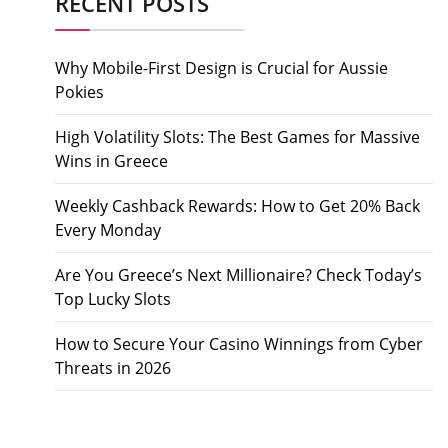
RECENT POSTS
Why Mobile-First Design is Crucial for Aussie
Pokies
High Volatility Slots: The Best Games for Massive
Wins in Greece
Weekly Cashback Rewards: How to Get 20% Back
Every Monday
Are You Greece’s Next Millionaire? Check Today’s
Top Lucky Slots
How to Secure Your Casino Winnings from Cyber
Threats in 2026