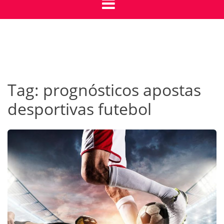
Tag:
prognósticos apostas
desportivas futebol