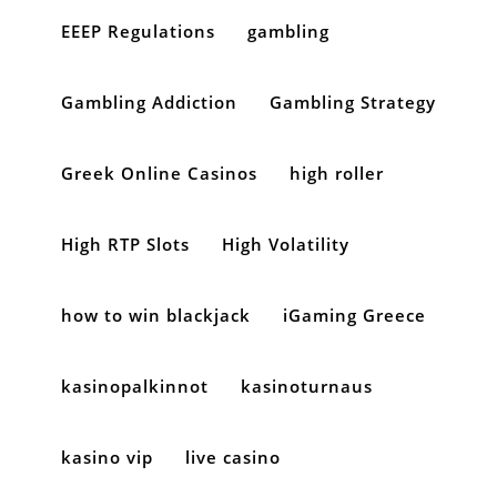
EEEP Regulations
gambling
Gambling Addiction
Gambling Strategy
Greek Online Casinos
high roller
High RTP Slots
High Volatility
how to win blackjack
iGaming Greece
kasinopalkinnot
kasinoturnaus
kasino vip
live casino