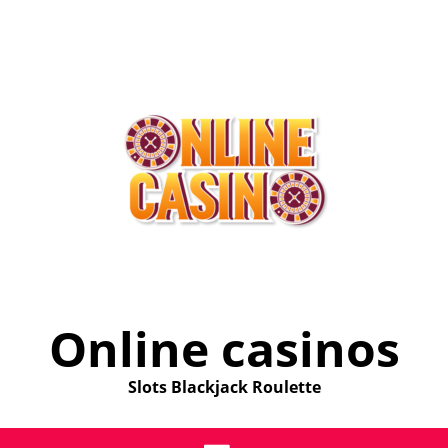
Skip
to
content
Online casinos
Slots Blackjack Roulette