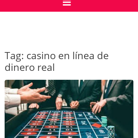
Tag:
casino en línea de
dinero real