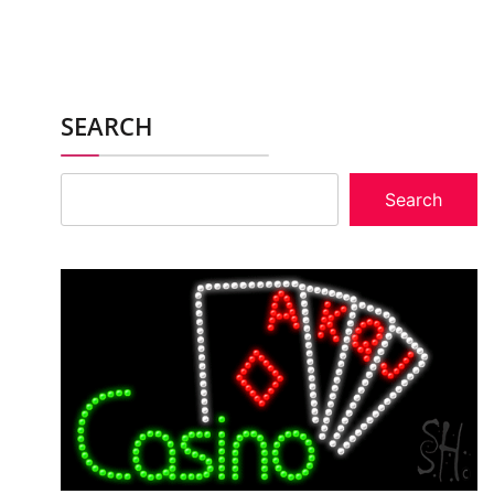
SEARCH
Search